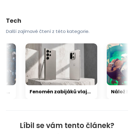
Tech
Další zajímavé čtení z této kategorie.
Netflix odstartoval srpen pořádně zostra! Takové pecky jsme opravdu nečekali
Fenomén zabijáků vlajkových lodí: jak noví hráči dokázali přechytračit mobilní obry
Líbil se vám tento článek?