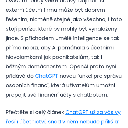
OSVČ mnohdy velké obavy. Najmutí si
externí účetní firmu může být dobrým
řešením, nicméně stejně jako všechno, i toto
stojí peníze, které by mohly být vynaloženy
jinde. S příchodem umělé inteligence se tak
přímo nabízí, aby AI pomáhala s účetními
hlavolamkami jak podnikatelům, tak i
běžným domácnostem. OpenAI proto nyní
přidává do
ChatGPT
novou funkci pro správu
osobních financí, která uživatelům umožní
propojit své finanční účty s chatbotem.
Přečtěte si celý článek
ChatGPT už za vás vy
řeší i účetnictví, snad v něm nebude příliš kr