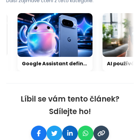
Další zajímavé čtení z této kategorie.
Google Assistant definitivně končí! Víme, kdy jej Google pošle do věčných lovišť
Líbil se vám tento článek?
Sdílejte ho!