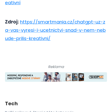
eativní
Zdroj:
https://smartmania.cz/chatgpt-uz-z
a-vas-vyresi-i-ucetnictvi-snad-v-nem-neb
ude-prilis-kreativni/
Reklama
Tech