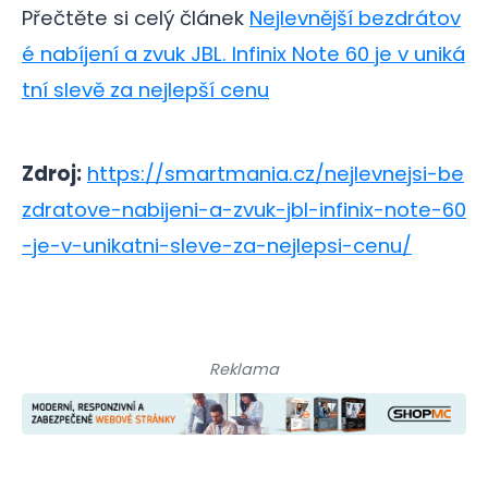
Přečtěte si celý článek
Nejlevnější bezdrátov
é nabíjení a zvuk JBL. Infinix Note 60 je v uniká
tní slevě za nejlepší cenu
Zdroj:
https://smartmania.cz/nejlevnejsi-be
zdratove-nabijeni-a-zvuk-jbl-infinix-note-60
-je-v-unikatni-sleve-za-nejlepsi-cenu/
Reklama