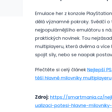
Emulace her z konzole PlayStation
dělá významné pokroky. Svědčí o t
nejpopulárnějšího emulátoru s ná
praktických novinek. Tou nejzása
multiplayeru, která dvěma a více
spojit síly, nebo se naopak posta
Přečtěte si celý článek
Nejlepší PS
těší hlavně milovníky multiplayeru
Zdroj:
https://smartmania.cz/nej
ualizaci-potesi-hlavne-milovniky