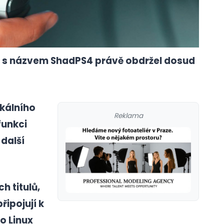
4 s názvem ShadPS4 právě obdržel dosud
okálního
Reklama
funkci
další
h titulů,
řipojují k
o Linux
galerie: cviky