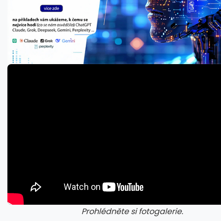
Prohlédněte si fotogalerie.
galerie: cviky
gale