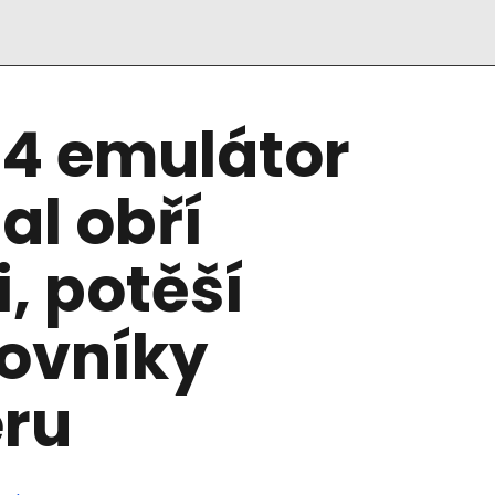
S4 emulátor
al obří
, potěší
lovníky
eru