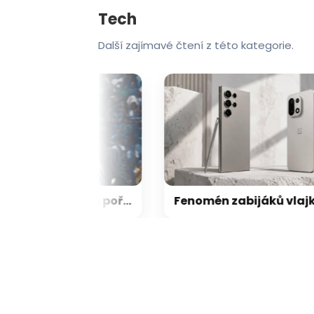
Tech
Další zajímavé čtení z této kategorie.
Netflix odstartoval srpen pořádně zostra! Takové pecky jsme opravdu nečekali