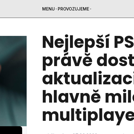
MENU
PROVOZUJEME
Nejlepší P
právě dost
aktualizaci
hlavně mi
multiplay