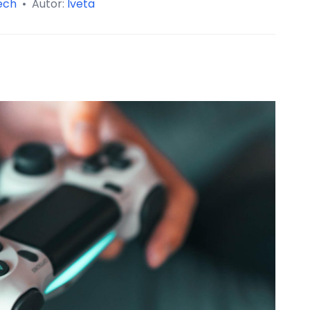
ech
•
Autor:
Iveta