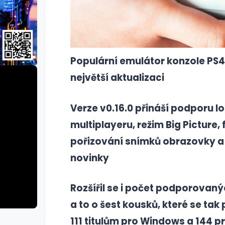
Populární emulátor konzole PS
největší aktualizaci
Verze v0.16.0 přináší podporu l
multiplayeru, režim Big Picture, 
pořizování snímků obrazovky a 
novinky
Rozšířil se i počet podporovanýc
a to o šest kousků, které se tak p
111 titulům pro Windows a 144 pr
rie: cviky
galerie: cviky