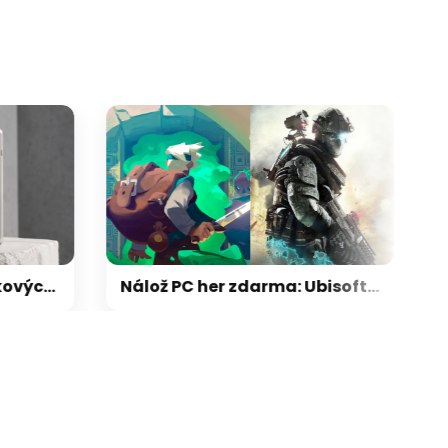
Fenomén zabijáků vlajkových lodí: jak noví hráči dokázali přechytračit mobilní obry
Nálož PC her zdarma: Ubisoft rozdává taktickou střílečku, na Steamu získáte parádní klon Zeldy