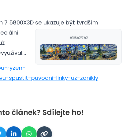
n 7 5800X3D se ukazuje být tvrdším
eciální
Reklama
už
evyužíval…
bu-ryzen-
u-spustit-puvodni-linky-uz-zanikly
nto článek? Sdílejte ho!