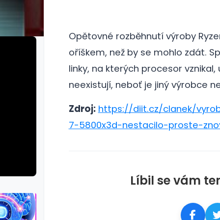
Opětovné rozběhnutí výroby Ryze
oříškem, než by se mohlo zdát.
Sp
linky, na kterých procesor vznikal, 
neexistují, neboť je jiný výrobce n
Zdroj:
https://diit.cz/clanek/vyro
7-5800x3d-nestacilo-proste-znov
Líbil se vám te