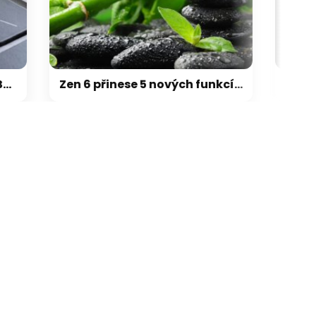
galerie: cviky
Zen 6 přinese 5 nových funkcí pro vyšší stabilitu výkonu, nejen herního