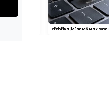
rie: cviky
galerie: cviky
Microsoft chce, aby na Xbox Helix běhaly všechny hry, které kdy vyšly pro Xbox
Přehřívající se M5 Max MacBook Pro trápí zaseklé klávesy, cena opravy je $895