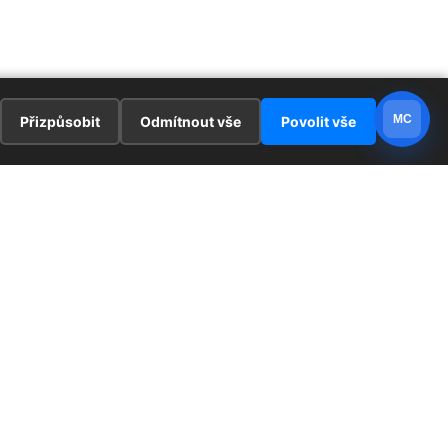
MC
Přizpůsobit
Odmítnout vše
Povolit vše
E
ZAJÍMAVOSTI
PRÁVNÍ UJEDNÁNÍ
ka !
Redaktoři
Ochrana osobních údajů
Cookies