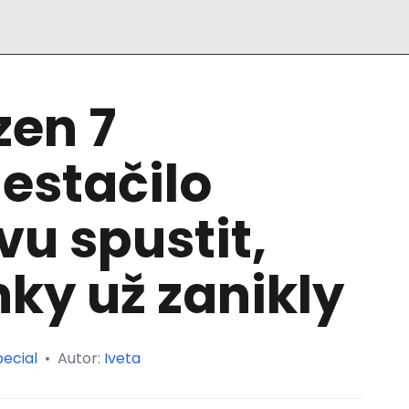
zen 7
estačilo
vu spustit,
nky už zanikly
ecial
•
Autor:
Iveta