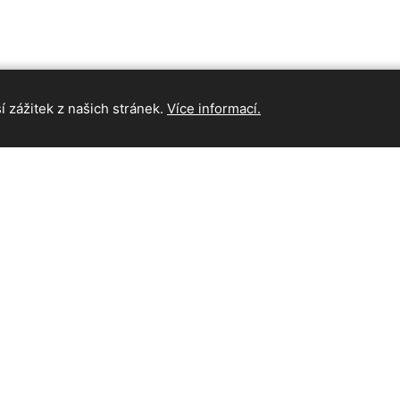
 zážitek z našich stránek.
Více informací.
INFORMAC
Hlavní strán
Kontakt