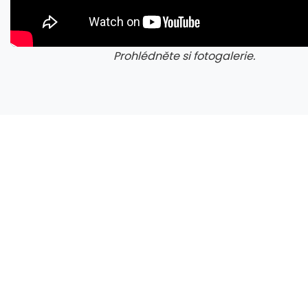
Prohlédněte si fotogalerie.
galerie: cviky
gale
CXMT odmítla požadavky Applu, nenechá si diktovat ceny