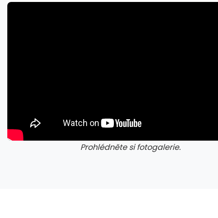
Microsoft chce, aby na Xbox Helix běhaly všechny hry, které kdy vyšly pro Xbox
Prohlédněte si fotogalerie.
galerie: cviky
gale