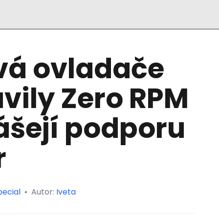
á ovladače
avily Zero RPM
ášejí podporu
r
pecial
•
Autor:
Iveta