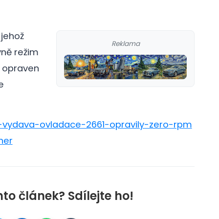
jehož
Reklama
ně režim
l opraven
e
d-vydava-ovladace-2661-opravily-zero-rpm
her
nto článek? Sdílejte ho!