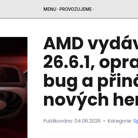
MENU
PROVOZUJEME
AMD vydáv
26.6.1, opr
bug a přin
nových he
Publikováno:
04.06.2026
•
Kategorie:
S