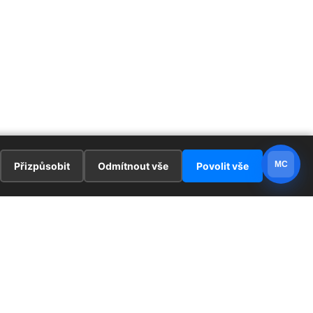
MC
Přizpůsobit
Odmítnout vše
Povolit vše
E
ZAJÍMAVOSTI
PRÁVNÍ UJEDNÁNÍ
ka !
Redaktoři
Ochrana osobních údajů