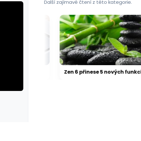
Další zajímavé čtení z této kategorie.
Přehřívající se M5 Max MacBook Pro trápí zaseklé klávesy, cena opravy je $895
Zen 6 přinese 5 nových funkcí pro vyšší stabilitu výkonu, nejen herního
rie: cviky
galerie: cviky