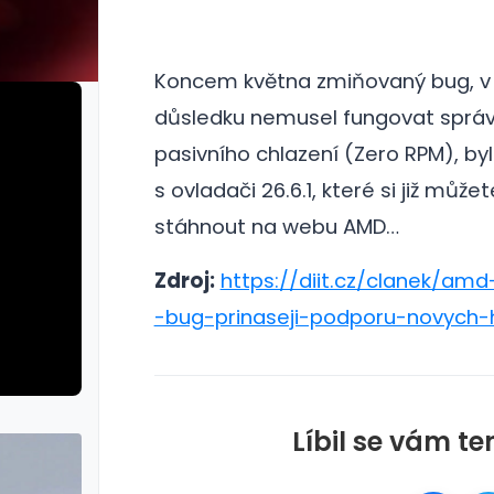
Koncem května zmiňovaný bug, v 
důsledku nemusel fungovat správ
pasivního chlazení (Zero RPM), by
s ovladači 26.6.1, které si již můžet
stáhnout na webu AMD…
Zdroj:
https://diit.cz/clanek/am
-bug-prinaseji-podporu-novych-
Líbil se vám te