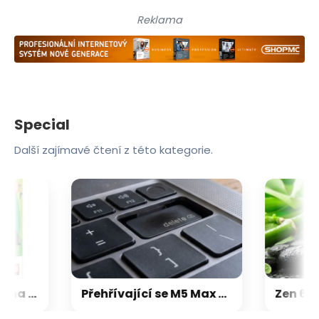
Reklama
Special
Další zajímavé čtení z této kategorie.
Microsoft chce, aby na Xbox Helix běhaly všechny hry, které kdy vyšly pro Xbox
Přehřívající se M5 Max MacBook Pro trápí zaseklé klávesy, cena opravy je $895