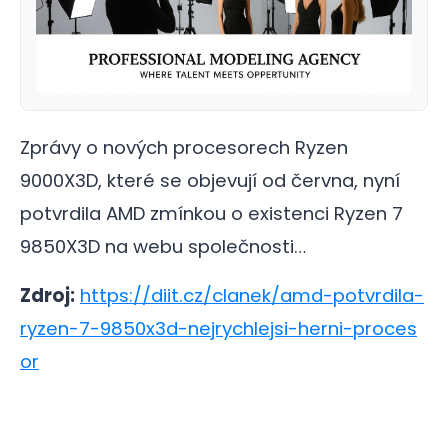
Zprávy o nových procesorech Ryzen
9000X3D, které se objevují od června, nyní
potvrdila AMD zmínkou o existenci Ryzen 7
9850X3D na webu společnosti…
Zdroj:
https://diit.cz/clanek/amd-potvrdila-
ryzen-7-9850x3d-nejrychlejsi-herni-proces
or